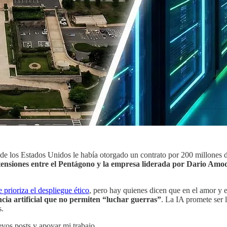
 los Estados Unidos le había otorgado un contrato por 200 millones de 
tensiones entre el Pentágono y la empresa liderada por Dario Amo
e prioriza el despliegue ético
, pero hay quienes dicen que en el amor y e
ncia artificial que no permiten “luchar guerras”
. La IA promete ser 
s.
evos posts y apoyar mi trabajo.