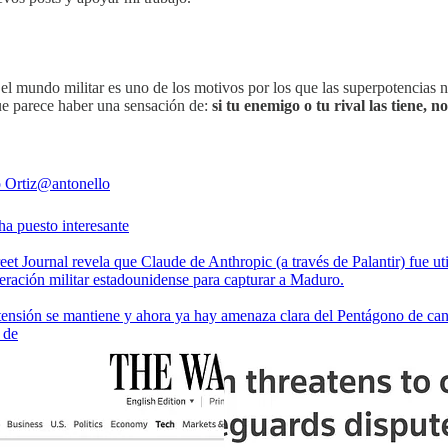
l en el mundo militar es uno de los motivos por los que las superpotencia
ue parece haber una sensación de:
si tu enemigo o tu rival las tiene, 
 Ortiz
@antonello
ha puesto interesante
eet Journal revela que Claude de Anthropic (a través de Palantir) fue ut
eración militar estadounidense para capturar a Maduro.
 tensión se mantiene y ahora ya hay amenaza clara del Pentágono de can
 de