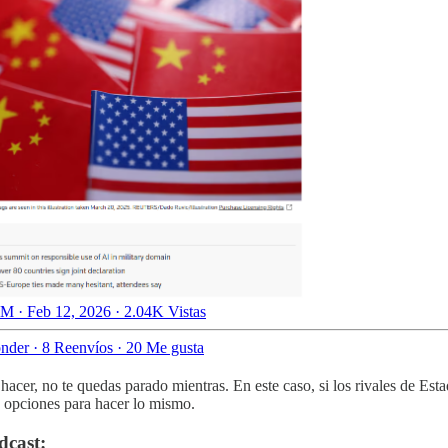
M · Feb 12, 2026
·
2.04K Vistas
nder
·
8 Reenvíos
·
20 Me gusta
 hacer, no te quedas parado mientras. En este caso, si los rivales de
s opciones para hacer lo mismo.
dcast: