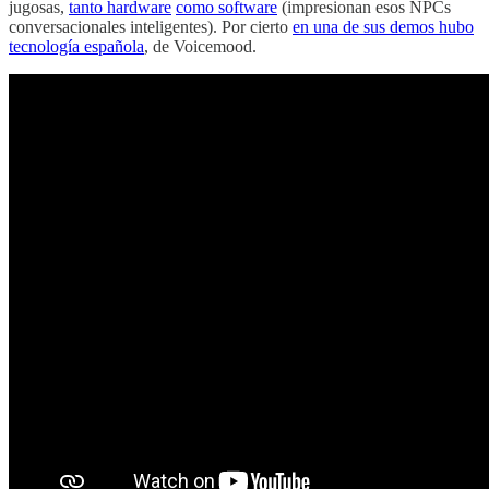
jugosas,
tanto hardware
como software
(impresionan esos NPCs
conversacionales inteligentes). Por cierto
en una de sus demos hubo
tecnología española
, de Voicemood.