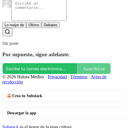
Lo mejor de
Último
Debates
Sin posts
Por supuesto, sigue adelante.
Suscribirse
© 2026 Halora Medios
·
Privacidad
∙
Términos
∙
Aviso de
recolección
Crea tu Substack
Descargar la app
Substack
es el hogar de la gran cultura