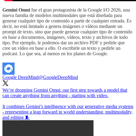
Gemini Omni
fue el gran protagonista de la Google I/O 2026, una
nueva familia de modelos multimodales que está diseñada para
generar cualquier tipo de contenido a partir de cualquier entrada. Es
decir, no está limitado a genera imágenes o vídeos mediante un
prompt de texto, sino que puede generar cualquier tipo de contenido
en base a documentos, imágenes, vídeos, texto y archivos de todo
tipo. Por ejemplo, le podemos dar un archivo PDF y pedirle que
cree un vídeo en base a ello. O escribirle un texto y pedirle un
podcast. Lo que sea, al menos en los planes de Google.
Google DeepMind
@GoogleDeepMind
We’re dropping Gemini Omni: our first step towards a model that
can create anything from anything - starting with video.
It combines Gemini’s intelligence with our generative media systems
- representing a leap forward in world understanding, multimodality,
and editing 🧵