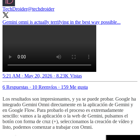
TechDroider
@techdroider
Gemini omni is actually terrifying in the best way possible...
5:21 AM · May 20, 2026
·
8.23K Vistas
6 Respuestas
·
10 Reenvíos
·
159 Me gusta
Los resultados son impresionantes, y ya se puede probar. Google ha
integrado Gemini Omni directamente en la aplicación de Gemini y
en Google Flow. Para probarlo el proceso es extremadamente
sencillo: vamos a la aplicación o la web de Gemini, pulsamos el
botón con forma de cruz (+), seleccionamos la creación de vídeo y
listo, podemos comenzar a trabajar con Omni.