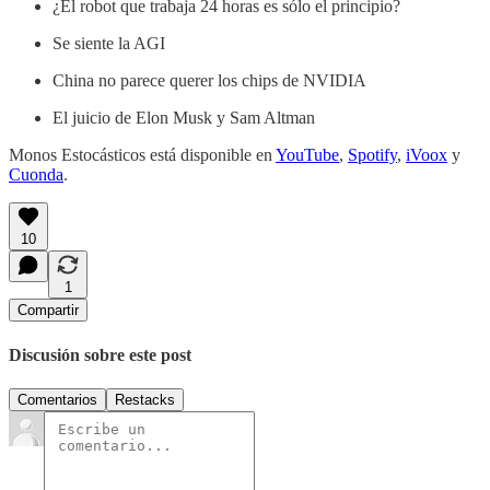
¿El robot que trabaja 24 horas es sólo el principio?
Se siente la AGI
China no parece querer los chips de NVIDIA
El juicio de Elon Musk y Sam Altman
Monos Estocásticos está disponible en
YouTube
,
Spotify
,
iVoox
y
Cuonda
.
10
1
Compartir
Discusión sobre este post
Comentarios
Restacks