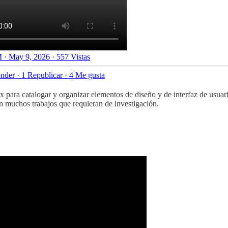
 · May 9, 2026
·
557 Vistas
nder
·
1 Republicar
·
4 Me gusta
ara catalogar y organizar elementos de diseño y de interfaz de usuario.
en muchos trabajos que requieran de investigación.