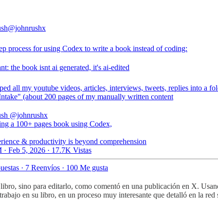
ush
@johnrushx
ep process for using Codex to write a book instead of coding:
ant: the book isnt ai generated, it's ai-edited
aped all my youtube videos, articles, interviews, tweets, replies into a fo
"Intake" (about 200 pages of my manually written content
ush
@johnrushx
ting a 100+ pages book using Codex,
erience & productivity is beyond comprehension
 · Feb 5, 2026
·
17.7K Vistas
uestas
·
7 Reenvíos
·
100 Me gusta
 libro, sino para editarlo, como comentó en una publicación en X. Usan
 trabajo en su libro, en un proceso muy interesante que detalló en la red 