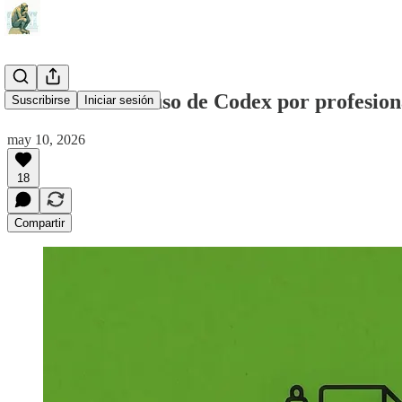
Diez formas de uso de Codex por profesio
Suscribirse
Iniciar sesión
may 10, 2026
18
Compartir