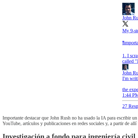
John R
My 9-st
❗️import
1. I scr
called 
John R
I'm wri
the exp
1:44 PM
27 Resp
Importante destacar que John Rush no ha usado la IA para escribir un
YouTube, artículos y publicaciones en redes sociales y, a partir de allí
Investigación a fondo para ingeniería civil