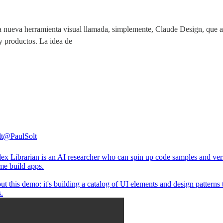
a nueva herramienta visual llamada, simplemente, Claude Design, que ap
 y productos. La idea de
t
@PaulSolt
x Librarian is an AI researcher who can spin up code samples and veri
me build apps.
t this demo: it's building a catalog of UI elements and design patterns 
.