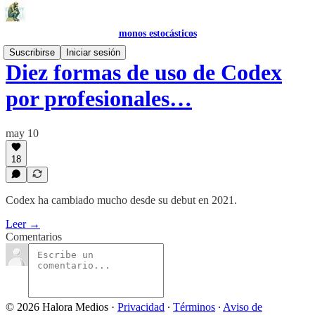
monos estocásticos
Suscribirse
Iniciar sesión
Diez formas de uso de Codex
por profesionales…
may 10
18
Codex ha cambiado mucho desde su debut en 2021.
Leer →
Comentarios
© 2026 Halora Medios
·
Privacidad
∙
Términos
∙
Aviso de