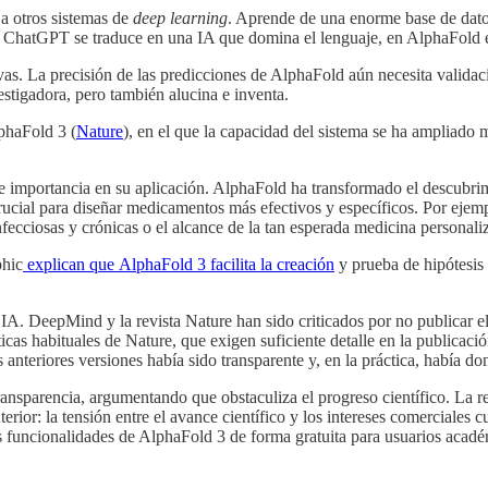
a otros sistemas de
deep learning
. Aprende de una enorme base de datos 
n ChatGPT se traduce en una IA que domina el lenguaje, en AlphaFold e
as. La precisión de las predicciones de AlphaFold aún necesita validaci
estigadora, pero también alucina e inventa.
phaFold 3 (
Nature
), en el que la capacidad del sistema se ha ampliado m
importancia en su aplicación. AlphaFold ha transformado el descubrim
rucial para diseñar medicamentos más efectivos y específicos. Por ejemp
nfecciosas y crónicas o el alcance de la tan esperada medicina personali
phic
explican que AlphaFold 3 facilita la creación
y prueba de hipótesis
IA. DeepMind y la revista Nature han sido criticados por no publicar el
ticas habituales de Nature, que exigen suficiente detalle en la publicac
 anteriores versiones había sido transparente y, en la práctica, había d
 transparencia, argumentando que obstaculiza el progreso científico. La
or: la tensión entre el avance científico y los intereses comerciales c
funcionalidades de AlphaFold 3 de forma gratuita para usuarios académ