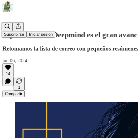
AlphaFold 3 de Deepmind es el gran avance e
Suscribirse
Iniciar sesión
Retomamos la lista de correo con pequeños resúmenes 
jun 06, 2024
14
1
Compartir