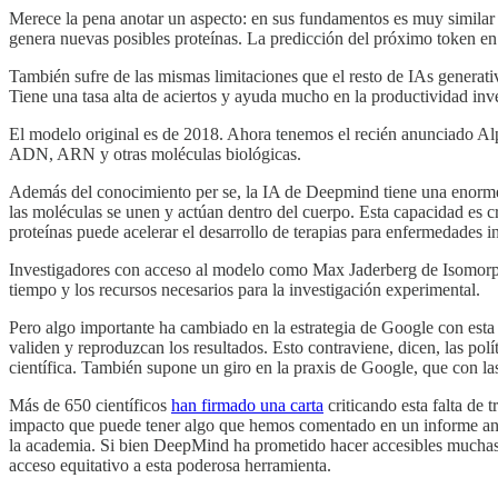
Merece la pena anotar un aspecto: en sus fundamentos es muy similar 
genera nuevas posibles proteínas. La predicción del próximo token e
También sufre de las mismas limitaciones que el resto de IAs generativ
Tiene una tasa alta de aciertos y ayuda mucho en la productividad inv
El modelo original es de 2018. Ahora tenemos el recién anunciado Al
ADN, ARN y otras moléculas biológicas.
Además del conocimiento per se, la IA de Deepmind tiene una enorme 
las moléculas se unen y actúan dentro del cuerpo. Esta capacidad es c
proteínas puede acelerar el desarrollo de terapias para enfermedades i
Investigadores con acceso al modelo como Max Jaderberg de Isomor
tiempo y los recursos necesarios para la investigación experimental.
Pero algo importante ha cambiado en la estrategia de Google con esta 
validen y reproduzcan los resultados. Esto contraviene, dicen, las polí
científica. También supone un giro en la praxis de Google, que con las
Más de 650 científicos
han firmado una carta
criticando esta falta de
impacto que puede tener algo que hemos comentado en un informe anteri
la academia. Si bien DeepMind ha prometido hacer accesibles muchas 
acceso equitativo a esta poderosa herramienta.