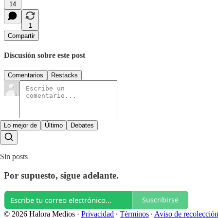
14
1
Compartir
Discusión sobre este post
Comentarios
Restacks
Lo mejor de
Último
Debates
Sin posts
Por supuesto, sigue adelante.
Suscribirse
© 2026 Halora Medios
·
Privacidad
∙
Términos
∙
Aviso de recolecció